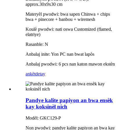
approx.30x9x30 cm
Materyèl pwodwi: bwa sapen Chinwa + chips
bwa + pinecore + banbou + wiremesh
Koulè pwodwi: nati oswa Customized (flamed,
elatriye)
Rasanble: N
Anbalaj inite: Yon PC nan bwat lapòs
Anbalaj pwodwi: 6 pcs nan katon mawon ekstèn
ankèt
detay
Pandye kalite papiyon an bwa ensèk
kay koksinèl nich
Modèl: GKC129-P
Non pwodwi: pandye kalite papiyon an bwa kay