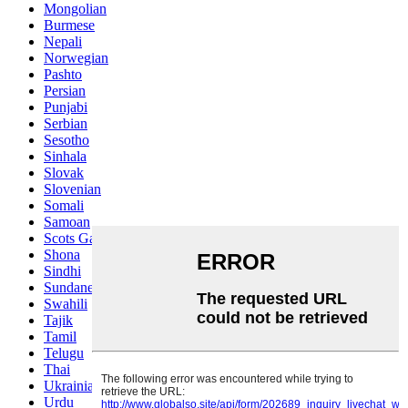
Mongolian
Burmese
Nepali
Norwegian
Pashto
Persian
Punjabi
Serbian
Sesotho
Sinhala
Slovak
Slovenian
Somali
Samoan
Scots Gaelic
Shona
Sindhi
Sundanese
Swahili
Tajik
Tamil
Telugu
Thai
Ukrainian
Urdu