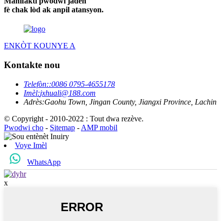
Manifakti pwodwi jaden
fè chak lòd ak anpil atansyon.
ENKÒT KOUNYE A
Kontakte nou
Telefòn:
:0086 0795-4655178
Imèl:
jxhuali@188.com
Adrès:
Gaohu Town, Jingan County, Jiangxi Province, Lachin
© Copyright - 2010-2022 : Tout dwa rezève.
Pwodwi cho
-
Sitemap
-
AMP mobil
Voye Imèl
WhatsApp
x