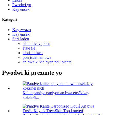
Lakay
Pwodwi yo
Kay ensèk
Kategori
Kay zwazo
Kay ensèk
Seri Jaden
plan travay jaden
etajè flè
kloti an bwa
pon jaden an bwa
an bwa ki vle byen pou plante
Pwodwi ki prezante yo
Kalite pandye papiyon an bwa ensèk kay
koksinèl...