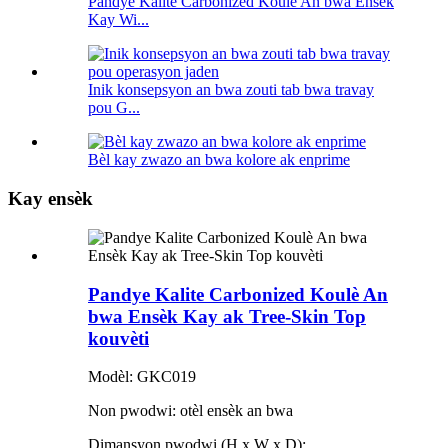
Pandye Kalite Carbonized Koulè An bwa Ensèk
Kay Wi...
Inik konsepsyon an bwa zouti tab bwa travay
pou G...
Bèl kay zwazo an bwa kolore ak enprime
Kay ensèk
Pandye Kalite Carbonized Koulè An
bwa Ensèk Kay ak Tree-Skin Top
kouvèti
Modèl: GKC019
Non pwodwi: otèl ensèk an bwa
Dimansyon pwodwi (H x W x D):