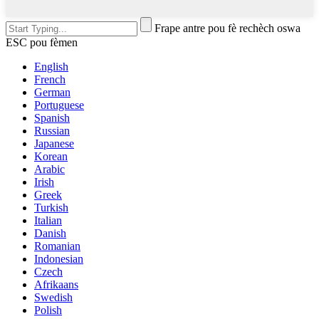
Frape antre pou fè rechèch oswa
ESC pou fèmen
English
French
German
Portuguese
Spanish
Russian
Japanese
Korean
Arabic
Irish
Greek
Turkish
Italian
Danish
Romanian
Indonesian
Czech
Afrikaans
Swedish
Polish