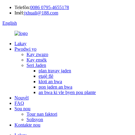
Telefòn:
0086 0795-4655178
Imèl:
jxhuali@188.com
English
Lakay
Pwodwi yo
Kay zwazo
Kay ensèk
Seri Jaden
plan travay jaden
etajè flè
kloti an bwa
pon jaden an bwa
an bwa ki vle byen pou plante
Nouvèl
FAQ
Sou nou
Tour nan faktori
Solisyon
Kontakte nou