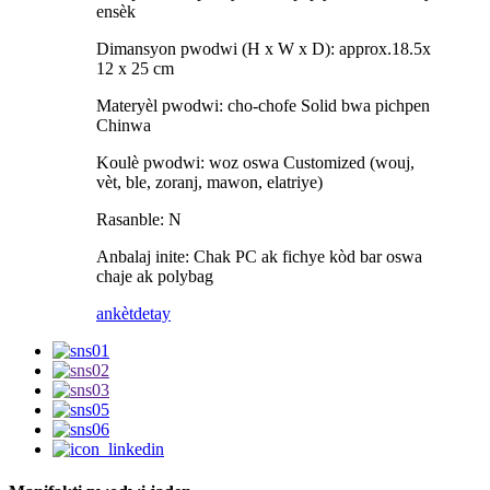
ensèk
Dimansyon pwodwi (H x W x D): approx.18.5x
12 x 25 cm
Materyèl pwodwi: cho-chofe Solid bwa pichpen
Chinwa
Koulè pwodwi: woz oswa Customized (wouj,
vèt, ble, zoranj, mawon, elatriye)
Rasanble: N
Anbalaj inite: Chak PC ak fichye kòd bar oswa
chaje ak polybag
ankèt
detay